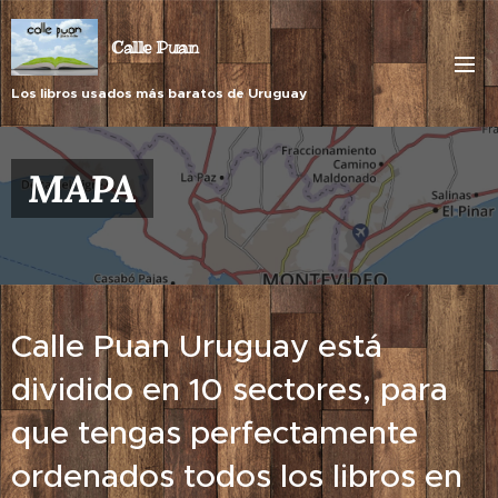
Calle Puan
Los libros usados más baratos de Uruguay
MAPA
Calle Puan Uruguay está
dividido en 10 sectores, para
que tengas perfectamente
ordenados todos los libros en